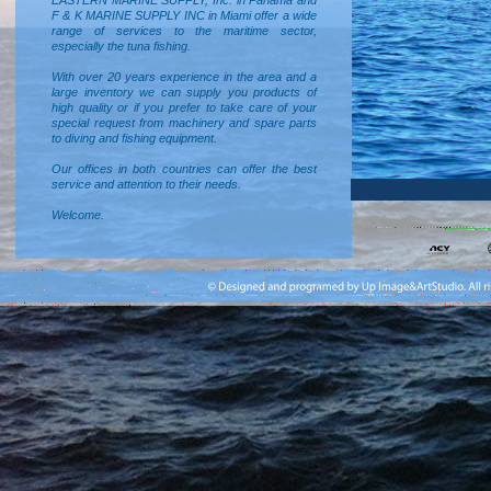
EASTERN MARINE SUPPLY, Inc. in Panama and
F & K MARINE SUPPLY INC in Miami offer a wide
range of services to the maritime sector,
especially the tuna fishing.
With over 20 years experience in the area and a
large inventory we can supply you products of
high quality or if you prefer to take care of your
special request from machinery and spare parts
to diving and fishing equipment.
Our offices in both countries can offer the best
service and attention to their needs.
Welcome.